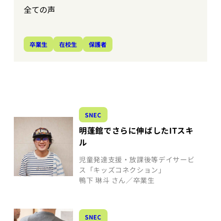
全ての声
卒業生
在校生
保護者
SNEC
明蓬館でさらに伸ばしたITスキ
ル
児童発達支援・放課後等デイサービ
ス「キッズコネクション」
鴨下 琳斗 さん／卒業生
SNEC