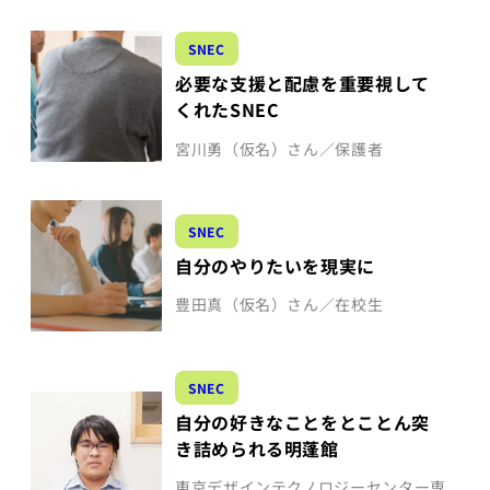
SNEC
必要な支援と配慮を重要視して
くれたSNEC
宮川勇（仮名）さん／保護者
SNEC
自分のやりたいを現実に
豊田真（仮名）さん／在校生
SNEC
自分の好きなことをとことん突
き詰められる明蓬館
東京デザインテクノロジーセンター専