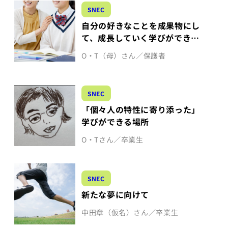
SNEC
自分の好きなことを成果物にし
て、成長していく学びができて
いた
O・T（母）さん／保護者
SNEC
「個々人の特性に寄り添った」
学びができる場所
O・Tさん／卒業生
SNEC
新たな夢に向けて
中田章（仮名）さん／卒業生