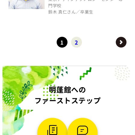
門学校
鈴木 真仁さん／卒業生
1
2
明蓬館への
ファーストステップ