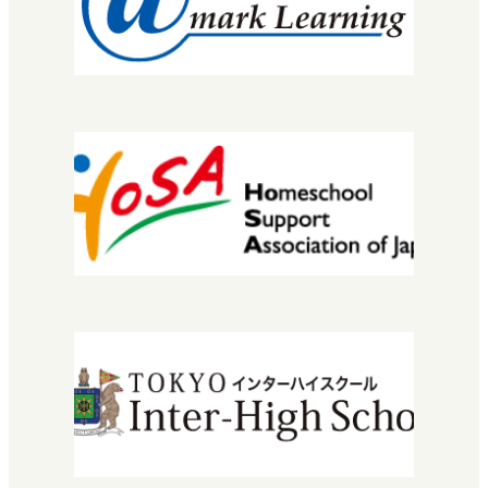
EuLa明蓬館中等部
スクールライフ
生徒・保護者の声
明蓬館高校について
校長挨拶
教育理念・コンセプト
学校概要
進路実績
情報公開
安宅地区について
学習センター（拠点）紹介
入学について
エントリーから入学までの流れ
学費・授業料
特待生入試について
転編入学できる高校を探している方へ
2029年運営法人設立30周年