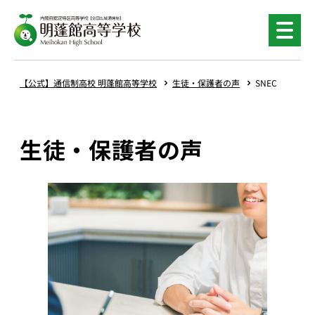
内
容
を
ス
キ
【公式】通信制高校 明蓬館高等学校
生徒・保護者の声
SNEC
ッ
プ
生徒・保護者の声