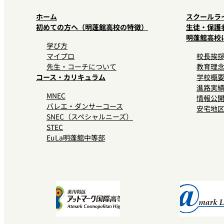
ホーム
スクールラ
初めての方へ（明蓬館高校の特徴）
生徒・保護
明蓬館高校
学び方
マイプロ
校長挨
先生・コーチについて
教育理
コース・カリキュラム
学校概
進路実
MNEC
情報公
バレエ・ダンサーコース
安宅地
SNEC（スペシャルニーズ）
STEC
EuLa明蓬館中等部