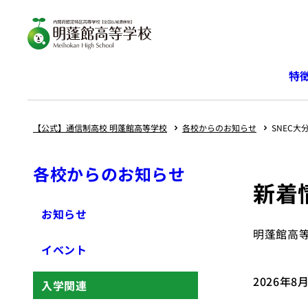
特
【公式】通信制高校 明蓬館高等学校
各校からのお知らせ
SNEC大
各校からのお知らせ
新着
お知らせ
明蓬館高
イベント
2026年8
入学関連