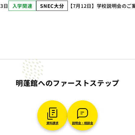
月3日
入学関連
SNEC大分
【7月12日】学校説明会のご
明蓬館への
ファーストステップ
資料請求
説明会・相談会