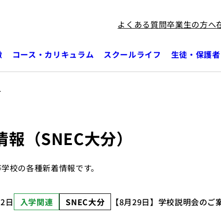
よくある質問
卒業生の方へ
徴
コース・カリキュラム
スクールライフ
生徒・保護者
分
情報（SNEC大分）
等学校の各種新着情報です。
月2日
入学関連
SNEC大分
【8月29日】学校説明会のご