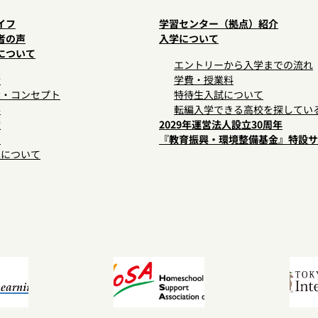
イフ
学習センター（拠点）紹介
者の声
入学について
について
エントリーから入学までの流れ
拶
学費・授業料
念・コンセプト
特待生入試について
要
転編入学できる高校を探してい
績
2029年運営法人設立30周年
開
『教育振興・環境整備基金』特設サ
区について