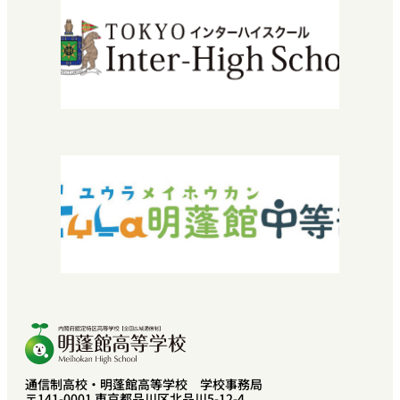
エントリーから入学までの流れ
学費・授業料
特待生入試について
転編入学できる高校を探している方へ
2029年運営法人設立30周年
『教育振興・環境整備基金』特設サイト
よくある質問
お問い合わせ
採用情報
SNEC提携希望の方へ
中学校教諭・福祉関係者の方へ
プライバシーポリシー
卒業生の方へ
通信制高校・明蓬館高等学校 学校事務局
〒141-0001 東京都品川区北品川5-12-4