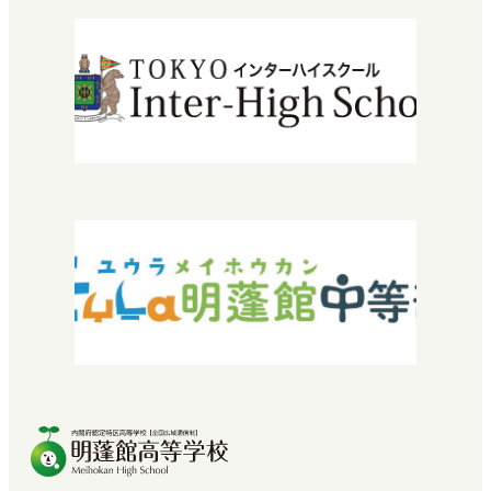
入学について
エントリーから入学までの流れ
学費・授業料
特待生入試について
転編入学できる高校を探している方へ
2029年運営法人設立30周年
『教育振興・環境整備基金』特設サイト
よくある質問
お問い合わせ
採用情報
SNEC提携希望の方へ
中学校教諭・福祉関係者の方へ
プライバシーポリシー
卒業生の方へ