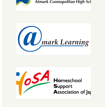
先生・コーチについて
コース・カリキュラム
MNEC
バレエ・ダンサーコース
SNEC（スペシャルニーズ）
STEC
EuLa明蓬館中等部
スクールライフ
生徒・保護者の声
明蓬館高校について
校長挨拶
教育理念・コンセプト
学校概要
進路実績
情報公開
安宅地区について
学習センター（拠点）紹介