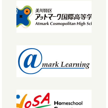
初めての方へ（明蓬館高校の特徴）
学び方
マイプロ
先生・コーチについて
コース・カリキュラム
MNEC
バレエ・ダンサーコース
SNEC（スペシャルニーズ）
STEC
EuLa明蓬館中等部
スクールライフ
生徒・保護者の声
明蓬館高校について
校長挨拶
教育理念・コンセプト
学校概要