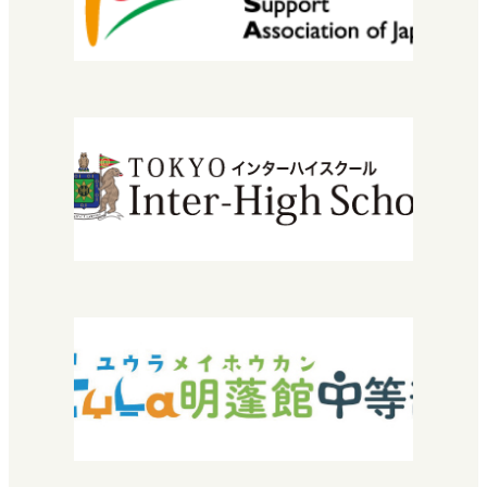
進路実績
情報公開
安宅地区について
学習センター（拠点）紹介
入学について
エントリーから入学までの流れ
学費・授業料
特待生入試について
転編入学できる高校を探している方へ
2029年運営法人設立30周年
『教育振興・環境整備基金』特設サイト
よくある質問
お問い合わせ
採用情報
SNEC提携希望の方へ
中学校教諭・福祉関係者の方へ
プライバシーポリシー
卒業生の方へ