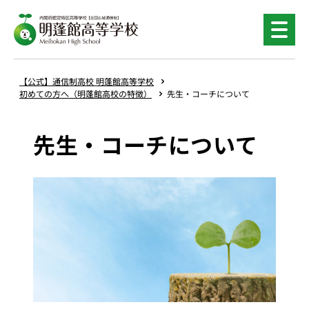
内
容
を
ス
キ
【公式】通信制高校 明蓬館高等学校
ッ
初めての方へ（明蓬館高校の特徴）
先生・コーチについて
プ
先生・コーチについて