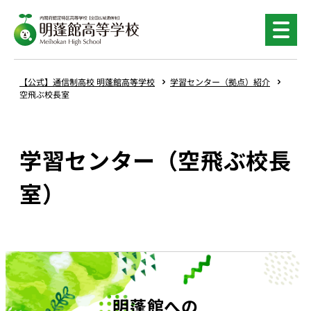
【公式】通信制高校 明蓬館高等学校
学習センター（拠点）紹介
空飛ぶ校長室
学習センター（空飛ぶ校長
室）
明蓬館への