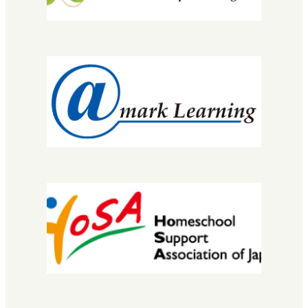
先生・コーチについて
コース・カリキュラム
MNEC
バレエ・ダンサーコース
SNEC（スペシャルニーズ）
STEC
EuLa明蓬館中等部
スクールライフ
生徒・保護者の声
明蓬館高校について
校長挨拶
教育理念・コンセプト
学校概要
進路実績
情報公開
安宅地区について
学習センター（拠点）紹介