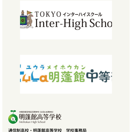
入学について
エントリーから入学までの流れ
学費・授業料
特待生入試について
転編入学できる高校を探している方へ
2029年運営法人設立30周年
『教育振興・環境整備基金』特設サイト
よくある質問
お問い合わせ
採用情報
SNEC提携希望の方へ
中学校教諭・福祉関係者の方へ
プライバシーポリシー
卒業生の方へ
通信制高校・明蓬館高等学校 学校事務局