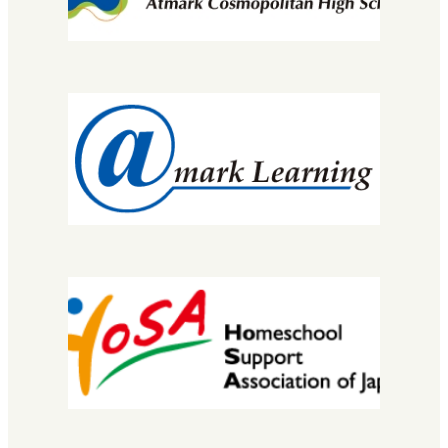
先生・コーチについて
コース・カリキュラム
MNEC
バレエ・ダンサーコース
SNEC（スペシャルニーズ）
STEC
EuLa明蓬館中等部
スクールライフ
生徒・保護者の声
明蓬館高校について
校長挨拶
教育理念・コンセプト
学校概要
進路実績
情報公開
安宅地区について
学習センター（拠点）紹介