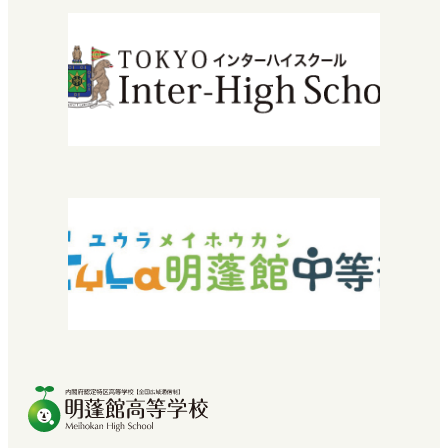
入学について
エントリーから入学までの流れ
学費・授業料
特待生入試について
転編入学できる高校を探している方へ
2029年運営法人設立30周年
『教育振興・環境整備基金』特設サイト
よくある質問
お問い合わせ
採用情報
SNEC提携希望の方へ
中学校教諭・福祉関係者の方へ
プライバシーポリシー
卒業生の方へ