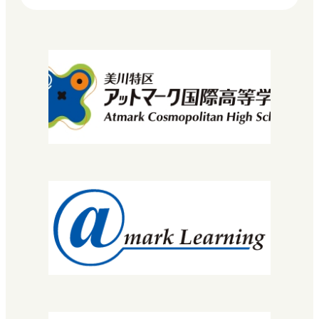
ホーム
初めての方へ（明蓬館高校の特徴）
学び方
マイプロ
先生・コーチについて
コース・カリキュラム
MNEC
バレエ・ダンサーコース
SNEC（スペシャルニーズ）
STEC
EuLa明蓬館中等部
スクールライフ
生徒・保護者の声
明蓬館高校について