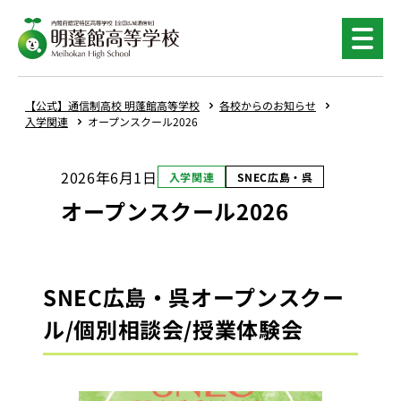
内
容
を
ス
キ
【公式】通信制高校 明蓬館高等学校
各校からのお知らせ
ッ
入学関連
オープンスクール2026
プ
2026年6月1日
入学関連
SNEC広島・呉
オープンスクール2026
SNEC広島・呉オープンスクー
ル/個別相談会/授業体験会