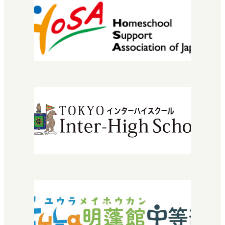
校長挨拶
教育理念・コンセプト
学校概要
進路実績
情報公開
安宅地区について
学習センター（拠点）紹介
入学について
エントリーから入学までの流れ
学費・授業料
特待生入試について
転編入学できる高校を探している方へ
2029年運営法人設立30周年
『教育振興・環境整備基金』特設サイト
よくある質問
お問い合わせ
採用情報
SNEC提携希望の方へ