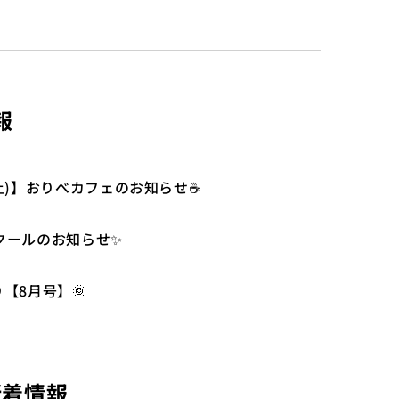
報
2(土)】おりべカフェのお知らせ☕
クールのお知らせ✨
り【8月号】🌞
新着情報