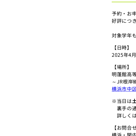
予約・お
好評につ
対象学年
【日時】
2025年4月
【場所】
明蓬館高等
～JR根岸
横浜市中区
※当日は
裏手の通
詳しくは
【お問合
横浜・関内