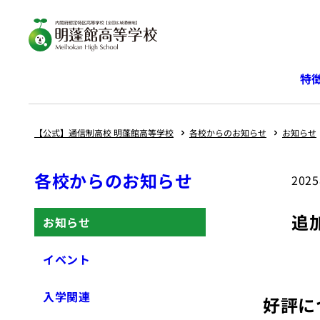
内
容
を
ス
特
キ
ッ
プ
【公式】通信制高校 明蓬館高等学校
各校からのお知らせ
お知らせ
各校からのお知らせ
202
追
お知らせ
イベント
入学関連
好評に