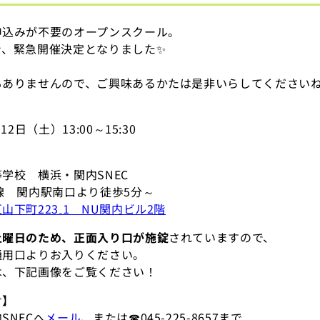
申込みが不要のオープンスクール。
き、緊急開催決定となりました✨
もありませんので、ご興味あるかたは是非いらしてくださいね
12日（土）13:00～15:30
学校 横浜・関内SNEC
線 関内駅南口より徒歩5分～
山下町223₋1 NU関内ビル2階
土曜日のため、正面入り口が施錠
されていますので、
用口よりお入りください。
、下記画像をご覧ください！
せ】
SNECへ
メール
、または☎045-225-8657まで