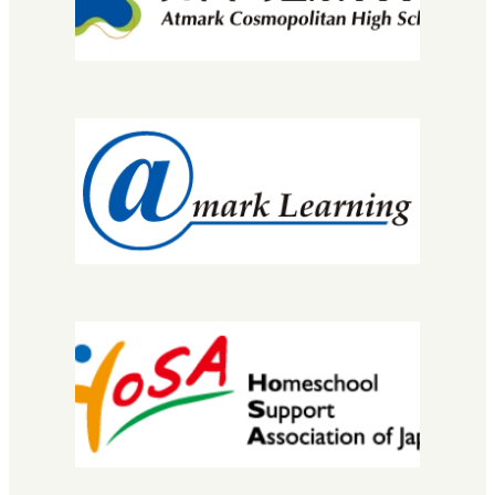
マイプロ
先生・コーチについて
コース・カリキュラム
MNEC
バレエ・ダンサーコース
SNEC（スペシャルニーズ）
STEC
EuLa明蓬館中等部
スクールライフ
生徒・保護者の声
明蓬館高校について
校長挨拶
教育理念・コンセプト
学校概要
進路実績
情報公開
安宅地区について