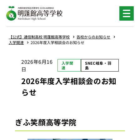
内
容
を
ス
キ
【公式】通信制高校 明蓬館高等学校
各校からのお知らせ
ッ
入学関連
2026年度入学相談会のお知らせ
プ
2026年6月16
入学関
SNEC岐阜・羽
連
島
日
2026年度入学相談会のお知
らせ
ぎふ笑顔高等学院