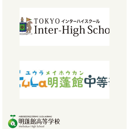
学習センター（拠点）紹介
入学について
エントリーから入学までの流れ
学費・授業料
特待生入試について
転編入学できる高校を探している方へ
2029年運営法人設立30周年
『教育振興・環境整備基金』特設サイト
よくある質問
お問い合わせ
採用情報
SNEC提携希望の方へ
中学校教諭・福祉関係者の方へ
プライバシーポリシー
卒業生の方へ