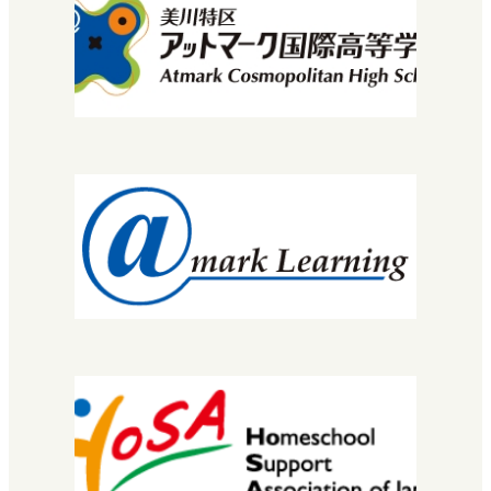
学び方
マイプロ
先生・コーチについて
コース・カリキュラム
MNEC
バレエ・ダンサーコース
SNEC（スペシャルニーズ）
STEC
EuLa明蓬館中等部
スクールライフ
生徒・保護者の声
明蓬館高校について
校長挨拶
教育理念・コンセプト
学校概要
進路実績