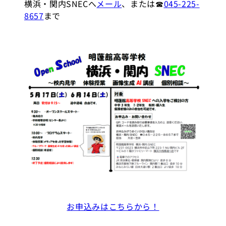
横浜・関内SNECへ
メール
、または☎
045-225-
8657
まで
お申込みはこちらから！