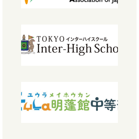
情報公開
安宅地区について
学習センター（拠点）紹介
入学について
エントリーから入学までの流れ
学費・授業料
特待生入試について
転編入学できる高校を探している方へ
2029年運営法人設立30周年
『教育振興・環境整備基金』特設サイト
よくある質問
お問い合わせ
採用情報
SNEC提携希望の方へ
中学校教諭・福祉関係者の方へ
プライバシーポリシー
卒業生の方へ