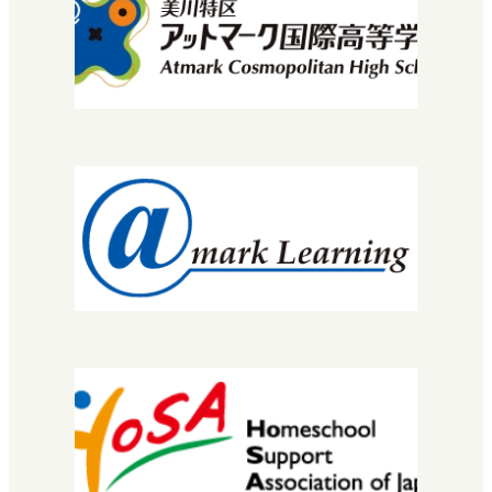
学び方
マイプロ
先生・コーチについて
コース・カリキュラム
MNEC
バレエ・ダンサーコース
SNEC（スペシャルニーズ）
STEC
EuLa明蓬館中等部
スクールライフ
生徒・保護者の声
明蓬館高校について
校長挨拶
教育理念・コンセプト
学校概要
進路実績
情報公開