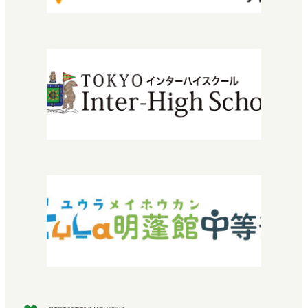
安宅地区について
学習センター（拠点）紹介
入学について
エントリーから入学までの流れ
学費・授業料
特待生入試について
転編入学できる高校を探している方へ
2029年運営法人設立30周年
『教育振興・環境整備基金』特設サイト
よくある質問
お問い合わせ
採用情報
SNEC提携希望の方へ
中学校教諭・福祉関係者の方へ
プライバシーポリシー
卒業生の方へ