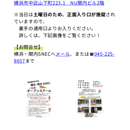
横浜市中区山下町223₋1 NU関内ビル2階
※当日は
土曜日のため、正面入り口が施錠
され
ていますので、
裏手の通用口よりお入りください。
詳しくは、下記画像をご覧ください！
【お問合せ】
横浜・関内SNECへ
メール
、または☎
045-225-
8657
まで