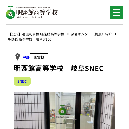
内
容
を
ス
キ
【公式】通信制高校 明蓬館高等学校
学習センター（拠点）紹介
ッ
明蓬館高等学校 岐阜SNEC
プ
中部
直営校
明蓬館高等学校 岐阜SNEC
SNEC