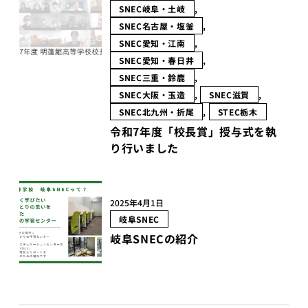
SNEC岐阜・土岐
, 
SNEC名古屋・塩釜
, 
SNEC愛知・江南
, 
SNEC愛知・春日井
, 
SNEC三重・鈴鹿
, 
SNEC大阪・玉造
, 
SNEC滋賀
, 
SNEC北九州・折尾
, 
STEC栃木
令和7年度「校長賞」授与式を執
り行いました
2025年4月1日
岐阜SNEC
岐阜SNECの紹介