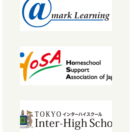
SNEC（スペシャルニーズ）
STEC
EuLa明蓬館中等部
スクールライフ
生徒・保護者の声
明蓬館高校について
校長挨拶
教育理念・コンセプト
学校概要
進路実績
情報公開
安宅地区について
学習センター（拠点）紹介
入学について
エントリーから入学までの流れ
学費・授業料
特待生入試について