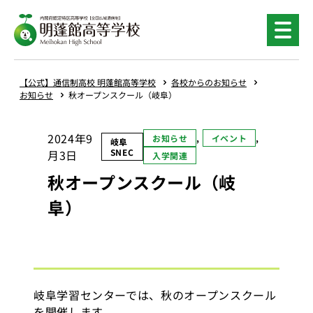
内
容
を
ス
キ
【公式】通信制高校 明蓬館高等学校
各校からのお知らせ
ッ
お知らせ
秋オープンスクール（岐阜）
プ
2024年9
お知らせ
, 
イベント
, 
岐阜
SNEC
月3日
入学関連
秋オープンスクール（岐
阜）
岐阜学習センターでは、秋のオープンスクール
を開催します。