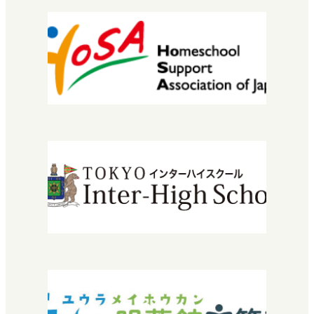
校長挨拶
教育理念・コンセプト
学校概要
進路実績
情報公開
安宅地区について
学習センター（拠点）紹介
入学について
エントリーから入学までの流れ
学費・授業料
特待生入試について
転編入学できる高校を探している方へ
2029年運営法人設立30周年
『教育振興・環境整備基金』特設サイト
よくある質問
お問い合わせ
採用情報