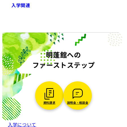
入学関連
明蓬館への
ファーストステップ
資料請求
説明会・相談会
入学について