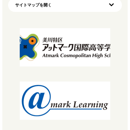
サイトマップを開く
ホーム
初めての方へ（明蓬館高校の特徴）
学び方
マイプロ
先生・コーチについて
コース・カリキュラム
MNEC
バレエ・ダンサーコース
SNEC（スペシャルニーズ）
STEC
EuLa明蓬館中等部
スクールライフ
生徒・保護者の声
明蓬館高校について