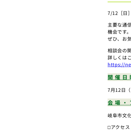
7/12［
主要な通
機会です
ぜひ、お
相談会の開
詳しくは
https://n
開催日
7月12日
会場・
岐阜市文化
□アクセス