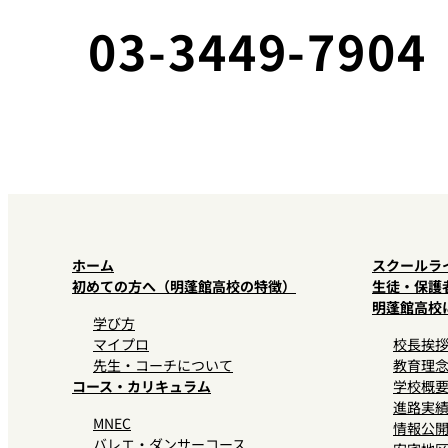
03-3449-7904
ホーム
スクールラ
初めての方へ（明蓬館高校の特徴）
生徒・保護
明蓬館高校
学び方
マイプロ
校長挨
先生・コーチについて
教育理
コース・カリキュラム
学校概
進路実
MNEC
情報公
バレエ・ダンサーコース