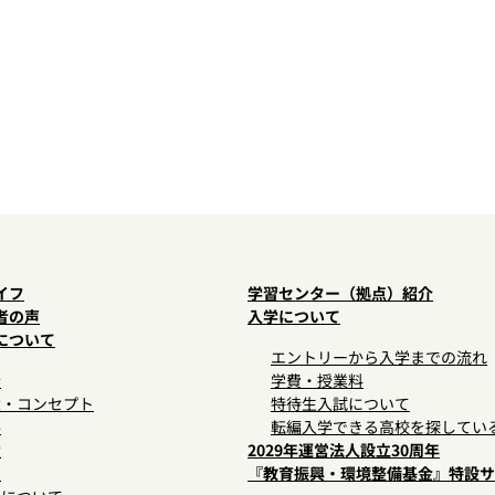
イフ
学習センター（拠点）紹介
者の声
入学について
について
エントリーから入学までの流れ
拶
学費・授業料
念・コンセプト
特待生入試について
要
転編入学できる高校を探してい
績
2029年運営法人設立30周年
開
『教育振興・環境整備基金』特設サ