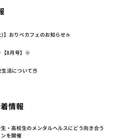
報
2(土)】おりべカフェのお知らせ☕
り【8月号】🌞
生活について📕
新着情報
学生・高校生のメンタルヘルスにどう向き合う
ョンを開催