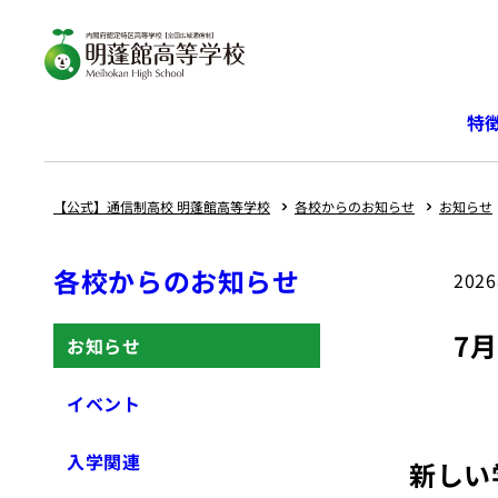
内
容
を
ス
特
キ
ッ
プ
【公式】通信制高校 明蓬館高等学校
各校からのお知らせ
お知らせ
各校からのお知らせ
202
7
お知らせ
イベント
入学関連
新しい